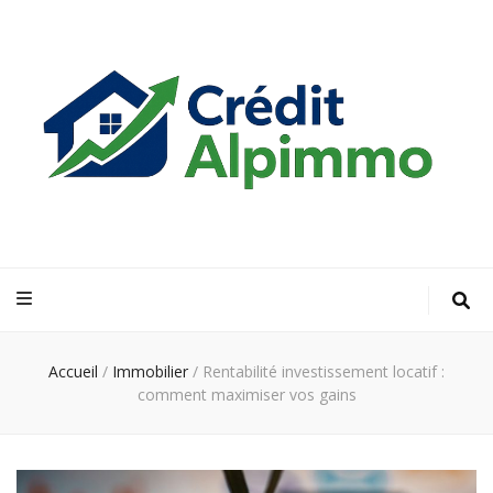
Credit Alp
Votre guide financier vers la propriété de vos rêves
Immo
Accueil
/
Immobilier
/
Rentabilité investissement locatif :
comment maximiser vos gains