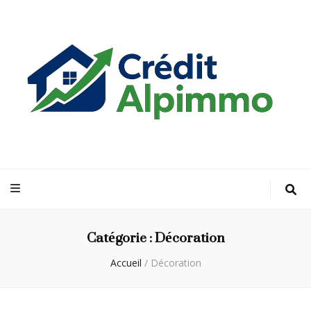
Credit Alp
Votre guide financier vers la propriété de vos rêves
Immo
Catégorie :
Décoration
Accueil
/
Décoration