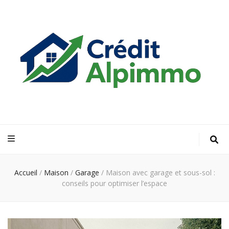
Credit Alp
Votre guide financier vers la propriété de vos rêves
Immo
Accueil
/
Maison
/
Garage
/
Maison avec garage et sous-sol :
conseils pour optimiser l’espace