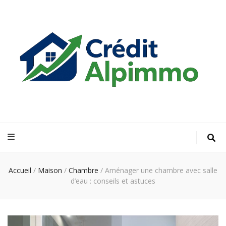
Credit Alp
Votre guide financier vers la propriété de vos rêves
Immo
Accueil
/
Maison
/
Chambre
/
Aménager une chambre avec salle
d’eau : conseils et astuces