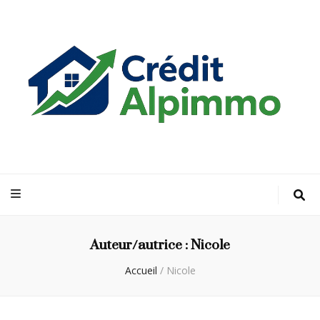
Credit Alp
Votre guide financier vers la propriété de vos rêves
Immo
Auteur/autrice :
Nicole
Accueil
/
Nicole