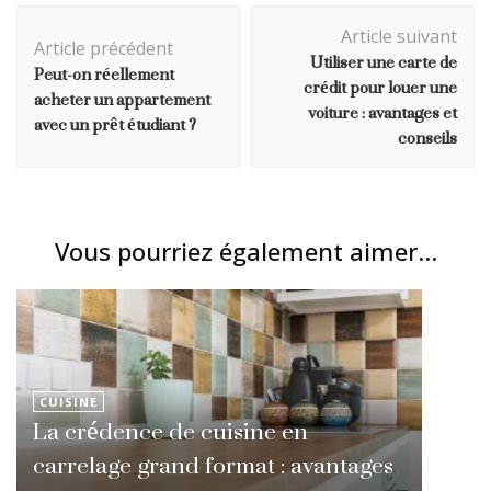
Navigation
Article suivant
d'article
Article précédent
Utiliser une carte de
Peut-on réellement
crédit pour louer une
acheter un appartement
voiture : avantages et
avec un prêt étudiant ?
conseils
Vous pourriez également aimer...
CUISINE
La crédence de cuisine en
carrelage grand format : avantages