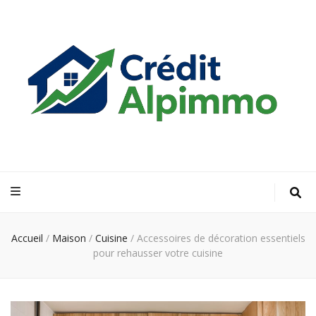
Credit Alp
Votre guide financier vers la propriété de vos rêves
Immo
Accueil
/
Maison
/
Cuisine
/
Accessoires de décoration essentiels
pour rehausser votre cuisine